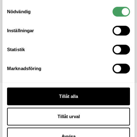
Samtyckesval
Beskrivning
Nödvändig
Inställningar
Produktegenskaper
Statistik
Storleksguide
Marknadsföring
Tillåt alla
Du kanske också gillar
Tillåt urval
Stöcke
Avvisa