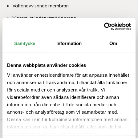
Graninge Bred Ofodrad
Vattenavvisande membran
Graninge-klassiker, köldtålig och
kraftigt vattenavvisande
Vibram-sula för utmärkt grepp
1,999
kr
Läst: Normal
Samtycke
Information
Om
Sikeå är en bekväm vandringssko som känns lika självklar
på trottoaren i stan som på skogsstigen. Skon är
Denna webbplats använder cookies
Visa
mer
tillverkad i ett tåligt konstmaterial och har en smidig
Vi använder enhetsidentifierare för att anpassa innehållet
”snabbsnörning” som gör det extra lätt att få den att sitta
och annonserna till användarna, tillhandahålla funktioner
30 dagars öppet köp
riktigt skönt på foten. Den har uttagbar innersula och är
för sociala medier och analysera vår trafik. Vi
Alltid fri retur
utrustad med
GRANTEX®
, Graninges eget
vidarebefordrar även sådana identifierare och annan
Trygga betalningar med Klarna
vattenavvisande membran som är resistent mot regn och
information från din enhet till de sociala medier och
snö och står emot kyla. Yttersulan från Vibram® är
annons- och analysföretag som vi samarbetar med.
Dessa kan i sin tur kombinera informationen med annan
stötdämpande och ger ett bra och stabilt grepp på
information som du har tillhandahållit eller som de har
underlaget.
samlat in när du har använt deras tjänster.