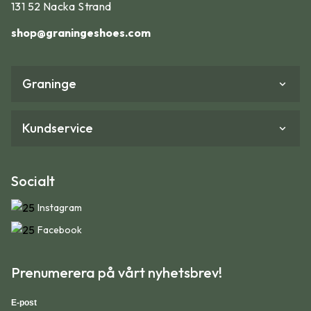
1. Lägg ett papper på golvet intill en vägg (utan
131 52 Nacka Strand
golvlist).
shop@graningeshoes.com
2. Ställ foten på pappret med hälen intill väggen. Mät
gärna med strumpor.
Graninge
3. Rita en prick på pappret där längsta tån på båda
fötterna slutar.
Kundservice
4. Avståndet från papprets kant till den prick som är
längst bort är fotmåttet.
Socialt
5. Mät i millimeter och använd storlekstabellen nedan
för att hitta rätt skostorlek.
Instagram
Facebook
Prenumerera på vårt nyhetsbrev!
E-post
Addera gärna ca 10-15 mm innan du använder