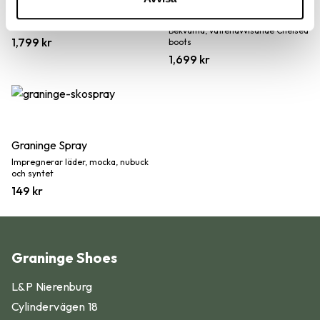
Åreskutan
Vattenavvisande vandringssko
med Boa®-snörning
Bekväma, vattenavvisande Chelsea
1,799
kr
boots
1,699
kr
Graninge Spray
Impregnerar läder, mocka, nubuck
och syntet
149
kr
Graninge Shoes
Hitta din skostorlek i 5 enkla
L&P Nierenburg
steg:
Cylindervägen 18