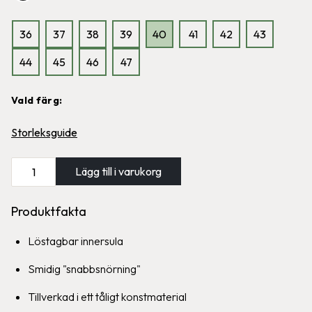
36
37
38
39
40
41
42
43
44
45
46
47
Offerdal
Graninge Hög
Vattenavvisande känga med
Graninge-klassiker, köldtålig och
Vald färg:
förstärkt hälparti
kraftigt vattenavvisande
1,699
kr
2,499
kr
Storleksguide
Lägg till i varukorg
Produktfakta
Graninge Bred Fodrad
Graninge-klassiker, ullfodrad och
Löstagbar innersula
kraftigt vattenavvisande
1,999
kr
Smidig "snabbsnörning"
Tillverkad i ett tåligt konstmaterial