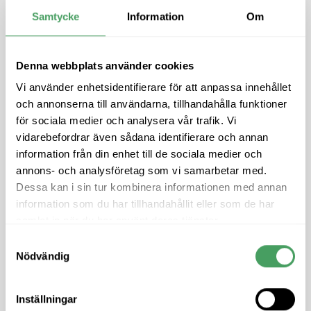
Hjälpfunktioner för att underlätta fokus och förståelse
Samtycke
Information
Om
för personer med exempelvis autism, dyslexi, stroke
(CVA) m.m.
Denna webbplats använder cookies
• ADHD-vänligt profil
Vi använder enhetsidentifierare för att anpassa innehållet
Minskar distraktioner och ”brus” för att underlätta läsning
och annonserna till användarna, tillhandahålla funktioner
och fokus.
för sociala medier och analysera vår trafik. Vi
vidarebefordrar även sådana identifierare och annan
• Profil för blinda användare (skärmläsare
)
information från din enhet till de sociala medier och
Gör webbplatsen kompatibel med skärmläsare som
annons- och analysföretag som vi samarbetar med.
JAWS, NVDA, VoiceOver och TalkBack.
Dessa kan i sin tur kombinera informationen med annan
information som du har tillhandahållit eller som de har
• Profil för tangentbordsnavigation (motorik)
samlat in när du har använt deras tjänster.
Gör det lättare att använda webbplatsen med
Samtyckesval
Tab/Shift+Tab och Enter samt genvägarna M, H, F, B och
Nödvändig
G.
Inställningar