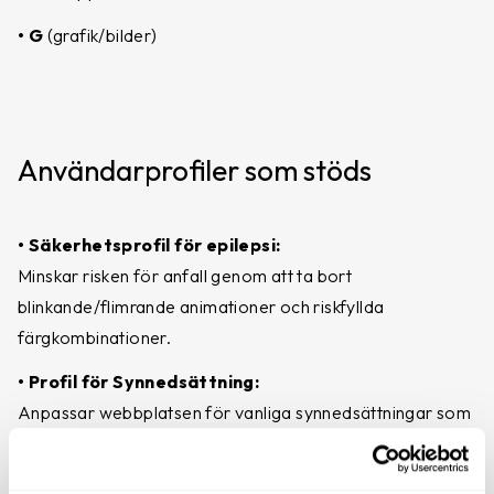
• G
(grafik/bilder)
Användarprofiler som stöds
• Säkerhetsprofil för epilepsi:
Minskar risken för anfall genom att ta bort
blinkande/flimrande animationer och riskfyllda
färgkombinationer.
• Profil för Synnedsättning:
Anpassar webbplatsen för vanliga synnedsättningar som
försämrad syn, tunnelseende, grå starr, glaukom m.m.
• Kognitiv funktionsnedsättningar profil: