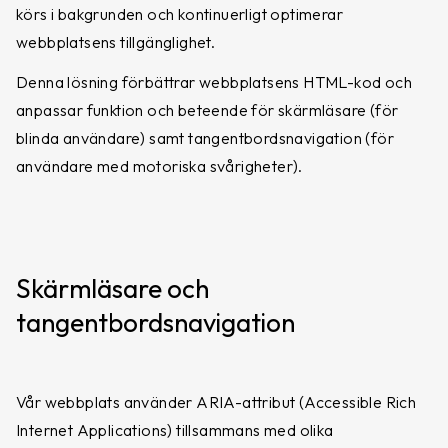
körs i bakgrunden och kontinuerligt optimerar
webbplatsens tillgänglighet.
Denna lösning förbättrar webbplatsens HTML-kod och
anpassar funktion och beteende för skärmläsare (för
blinda användare) samt tangentbordsnavigation (för
användare med motoriska svårigheter).
Graninge Bred Fodrad
Graninge Bred Ofodrad
Graninge-klassiker, ullfodrad och
Graninge-klassiker, köldtålig och
kraftigt vattenavvisande
kraftigt vattenavvisande
1,999
kr
1,999
kr
Skärmläsare och
tangentbordsnavigation
Vår webbplats använder ARIA-attribut (Accessible Rich
Internet Applications) tillsammans med olika