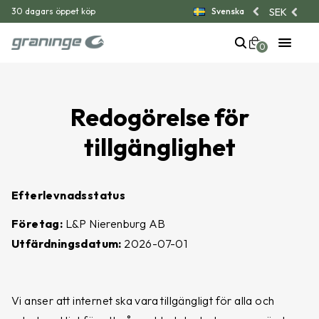
SEK
30 dagars öppet köp
Svenska
Din varukorg är tom
Alltid fri retur
0
Trygga betalningar med Klarna
Populära produkter
Redogörelse för
tillgänglighet
Efterlevnadsstatus
Företag:
L&P Nierenburg AB
Utfärdningsdatum:
2026-07-01
Graninge Wax
Åreskutan
Vårdar lädret och skapar ett
Bekväma, vattenavvisande
vattenavvisande skikt
Chelsea boots
Vi anser att internet ska vara tillgängligt för alla och
149
kr
1,699
kr