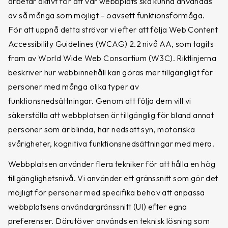
arbetar aktivt för att vår webbplats ska kunna användas
av så många som möjligt – oavsett funktionsförmåga.
För att uppnå detta strävar vi efter att följa Web Content
Accessibility Guidelines (WCAG) 2.2 nivå AA, som tagits
Graninge Hög
fram av World Wide Web Consortium (W3C). Riktlinjerna
Graninge-klassiker, köldtålig och
beskriver hur webbinnehåll kan göras mer tillgängligt för
kraftigt vattenavvisande
personer med många olika typer av
2,499
kr
funktionsnedsättningar. Genom att följa dem vill vi
säkerställa att webbplatsen är tillgänglig för bland annat
personer som är blinda, har nedsatt syn, motoriska
Offerdal
svårigheter, kognitiva funktionsnedsättningar med mera.
Vattenavvisande känga med
förstärkt hälparti
Webbplatsen använder flera tekniker för att hålla en hög
1,699
kr
tillgänglighetsnivå. Vi använder ett gränssnitt som gör det
möjligt för personer med specifika behov att anpassa
webbplatsens användargränssnitt (UI) efter egna
preferenser. Därutöver används en teknisk lösning som