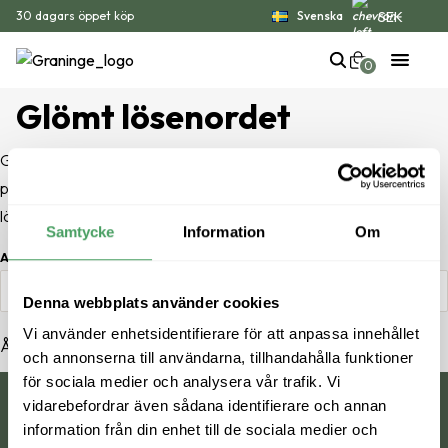
SEK
30 dagars öppet köp
Svenska
Din varukorg är tom
Alltid fri retur
0
Trygga betalningar med Klarna
Populära produkter
Glömt lösenordet
Glömt ditt lösenord? Ange ditt användarnamn eller din e-
postadress. Du kommer att få en länk för att skapa ett nytt
Graninge Wax
lösenord via e-post.
Åreskutan
Vårdar lädret och skapar ett
Samtycke
Information
Om
vattenavvisande skikt
Bekväma, vattenavvisande
Användarnamn eller e-post
*
149
kr
Chelsea boots
1,699
kr
Denna webbplats använder cookies
Vi använder enhetsidentifierare för att anpassa innehållet
Återställ lösenord
och annonserna till användarna, tillhandahålla funktioner
för sociala medier och analysera vår trafik. Vi
vidarebefordrar även sådana identifierare och annan
Offerdal
Graninge Hög
Graninge Shoes
information från din enhet till de sociala medier och
Vattenavvisande känga med
Graninge-klassiker, köldtålig och