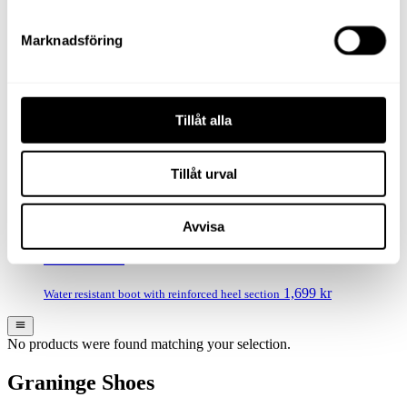
Graninge Bred Lined
Marknadsföring
1,999
kr
Classic Graninge boot, wool lined and highly water-repellent
Sale
Tillåt alla
Graninge Brush
Tillåt urval
139
kr
Original
Easy-to-grip polishing brush for all types of leather
price was: 139 kr.
99
kr
Current price is: 99 kr.
Avvisa
Offerdal
1,699
kr
Water resistant boot with reinforced heel section
No products were found matching your selection.
Graninge Shoes