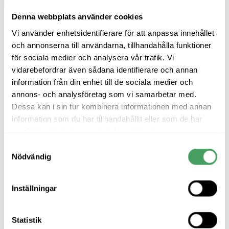
Denna webbplats använder cookies
Populära produkter
Vi använder enhetsidentifierare för att anpassa innehållet
och annonserna till användarna, tillhandahålla funktioner
för sociala medier och analysera vår trafik. Vi
vidarebefordrar även sådana identifierare och annan
Åreskutan
information från din enhet till de sociala medier och
annons- och analysföretag som vi samarbetar med.
1,699
kr
Water resistant Chelsea boot with elastic sides
Dessa kan i sin tur kombinera informationen med annan
information som du har tillhandahållit eller som de har
Graninge Wax
samlat in när du har använt deras tjänster.
Samtyckesval
149
kr
Makes all types of leather soft and water-repellent
Nödvändig
Graninge Bred Unlined
Inställningar
Classic Graninge boot, cold resistant and highly water-repellent
1,999
kr
Statistik